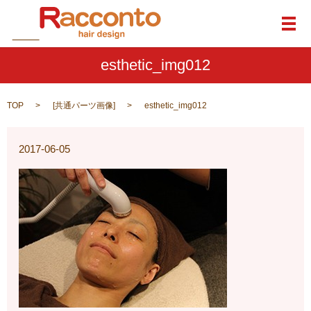
メ
esthetic_img012
TOP
[
共通パーツ画像
]
esthetic_img012
2017-06-05