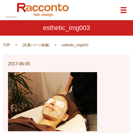
メ
esthetic_img003
TOP
[
共通パーツ画像
]
esthetic_img003
2017-06-05